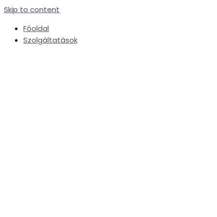
Skip to content
Főoldal
Szolgáltatások