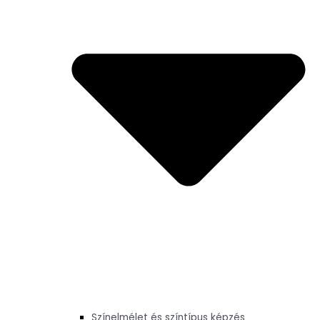
Színelmélet és színtípus képzés