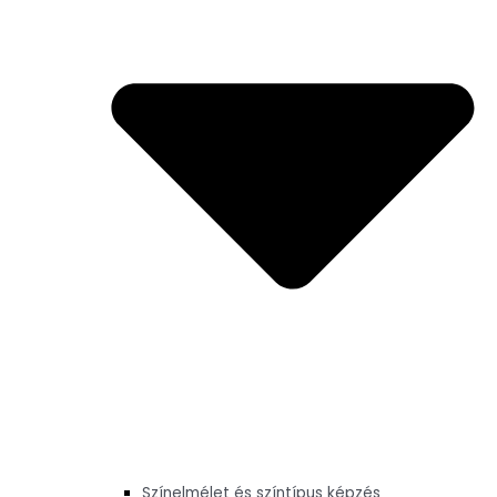
Színelmélet és színtípus képzés