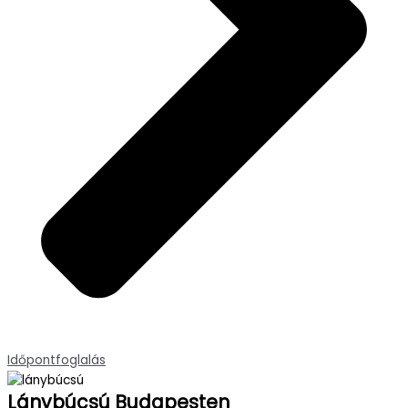
Időpontfoglalás
Lánybúcsú Budapesten