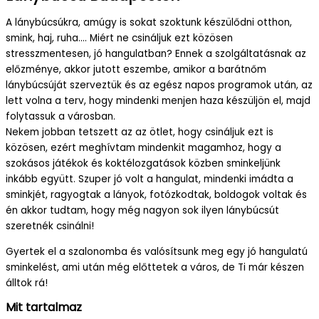
A lánybúcsúkra, amúgy is sokat szoktunk készülődni otthon,
smink, haj, ruha…. Miért ne csináljuk ezt közösen
stresszmentesen, jó hangulatban? Ennek a szolgáltatásnak az
előzménye, akkor jutott eszembe, amikor a barátnőm
lánybúcsúját szerveztük és az egész napos programok után, az
lett volna a terv, hogy mindenki menjen haza készüljön el, majd
folytassuk a városban.
Nekem jobban tetszett az az ötlet, hogy csináljuk ezt is
közösen, ezért meghívtam mindenkit magamhoz, hogy a
szokásos játékok és koktélozgatások közben sminkeljünk
inkább együtt. Szuper jó volt a hangulat, mindenki imádta a
sminkjét, ragyogtak a lányok, fotózkodtak, boldogok voltak és
én akkor tudtam, hogy még nagyon sok ilyen lánybúcsút
szeretnék csinálni!
Gyertek el a szalonomba és valósítsunk meg egy jó hangulatú
sminkelést, ami után még előttetek a város, de Ti már készen
álltok rá!
Mit tartalmaz