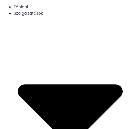
Skip
Főoldal
to
Szolgáltatások
content