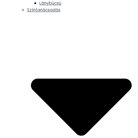
Lánybúcsú
Színtanácsadás